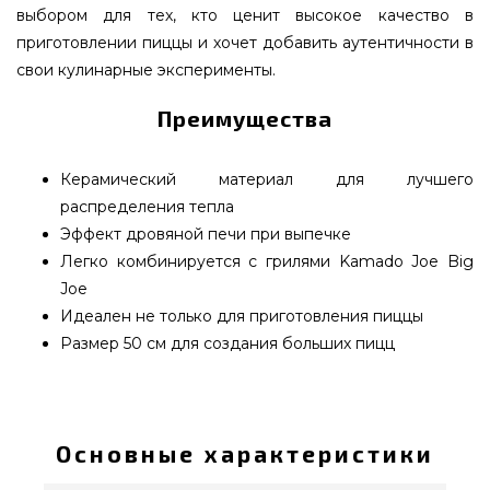
выбором для тех, кто ценит высокое качество в
приготовлении пиццы и хочет добавить аутентичности в
свои кулинарные эксперименты.
Преимущества
Керамический материал для лучшего
распределения тепла
Эффект дровяной печи при выпечке
Легко комбинируется с грилями Kamado Joe Big
Joe
Идеален не только для приготовления пиццы
Размер 50 см для создания больших пицц
Камень для пиццы Big Joe, Kamado Joe, 50 см -
BJ-PS24 выбрать и купить от известного бренда
Kamado Joe, США по лучшей цене всего 3 790
Основные характеристики
грн. в онлайн магазине грилей и мангалов Гриль