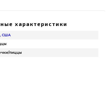
ные характеристики
, США
ццы
ечки/пиццы