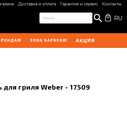
агазине
Доставка и оплата
Гарантия и сервис
Контакты
RU
И
А
Я
Ц
К
БРЕНДАМ
ЗОНА БАРБЕКЮ
для гриля Weber - 17509