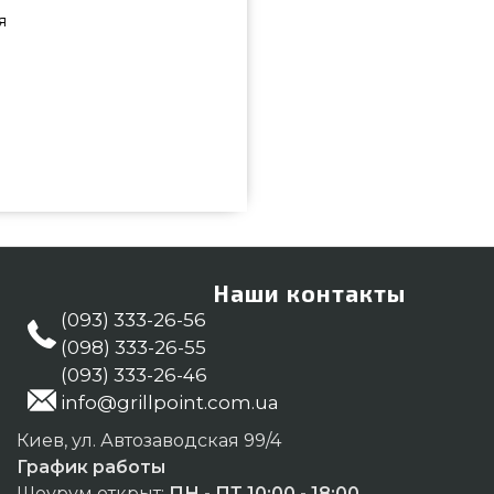
я
зать от лучшего производителя
агазине грилей и аксессуаров
 выпечки & Пиццы в интернет
нашим консультантам на номер
м в: Кропивницкий, Харьков,
Наши контакты
(093) 333-26-56
(098) 333-26-55
(093) 333-26-46
info@grillpoint.com.ua
Киев, ул. Автозаводская 99/4
График работы
Шоурум открыт:
ПН - ПТ 10:00 - 18:00