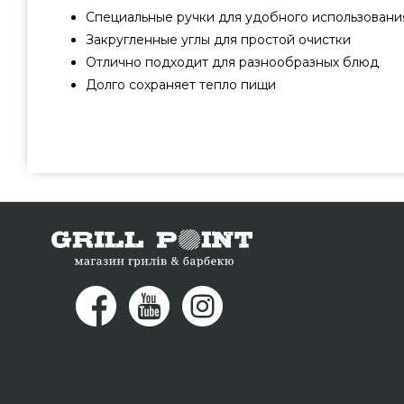
Специальные ручки для удобного использовани
Закругленные углы для простой очистки
Отлично подходит для разнообразных блюд
Долго сохраняет тепло пищи
Керамический противень для гриля Weber - 17509 зака
Weber, США по актуальной цене всего 7 639 грн. в м
grillpoint.com.ua Самые лучшие предложения на Для
каталоге grillpoint.com.ua Наберите прямо сейчас 
0(800) 337-275 и мы поможем приобрести покупателя
Ужгород