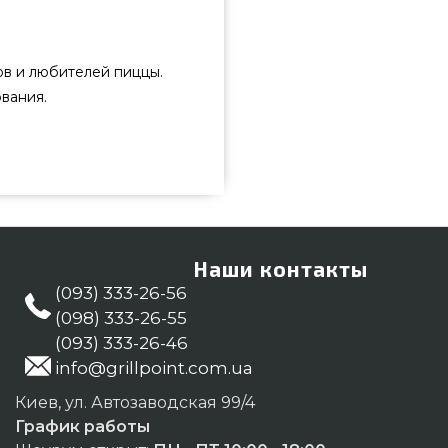
в и любителей пиццы.
вания.
производителя Grill Pro, Канада
магазине грилей Гриль Поинт.
 каталоге grillpoint.com.ua
6-55 и мы привезем жителям
Наши контакты
(093) 333-26-56
(098) 333-26-55
(093) 333-26-46
info@grillpoint.com.ua
Киев, ул. Автозаводская 99/4
График работы