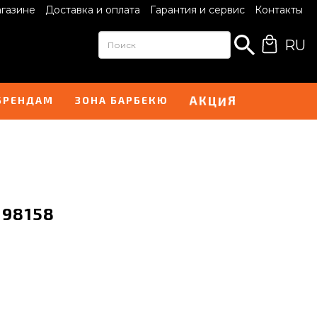
агазине
Доставка и оплата
Гарантия и сервис
Контакты
RU
А
Я
К
Ц
И
БРЕНДАМ
ЗОНА БАРБЕКЮ
 98158