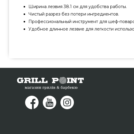
Ширина лезвия 38.1 см для удобства работы.
Чистый разрез без потери ингредиентов.
Профессиональный инструмент для шеф-поваро
Удобное длинное лезвие для легкости использо
Нож для пиццы Grill Pro - 98158 купить от популярного 
по нормальной стоимости всего 599 грн. в интернет 
Посмотрите и закажите также Для выпечки & Пиццы в
Позвоните нашим продавцам на номер (098) 333-2
городов: Чернигов, Днепропетровск, Луцк