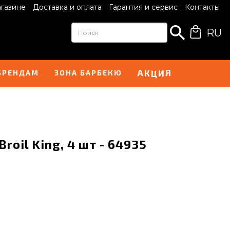
агазине
Доставка и оплата
Гарантия и сервис
Контакты
RU
И
А
Я
К
Ц
БРЕНДАМ
ЗОНА БАРБЕКЮ
roil King, 4 шт - 64935