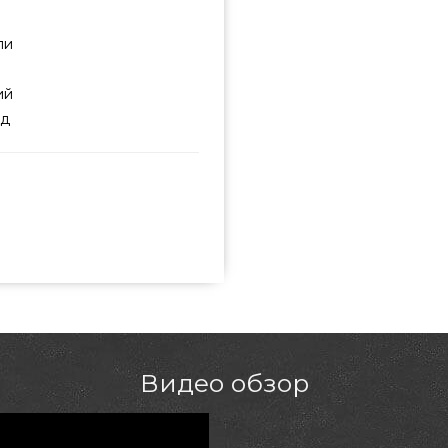
ли
ий
юд
5 приобрести от известного
ости всего 1 890 грн. в онлайн
ляните и купите также Ножи в
 номеру 0(800) 337-275 и мы
рьков, Сумы
Видео обзор