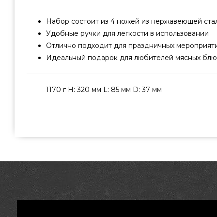
Набор состоит из 4 ножей из нержавеющей ста
Удобные ручки для легкости в использовании
Отлично подходит для праздничных мероприят
Идеальный подарок для любителей мясных бл
1170 г H: 320 мм L: 85 мм D: 37 мм
Набор ножей для стейка Broil King, 4 шт - 6493
производителя Broil King, Канада по оправданной стоим
каталоге грилей и аксессуаров grillpoint.com.ua Взг
каталоге Гриль Поинт. Наберите нашим продавцам по
доставим проживающим в городах: Днепропетровск, Ха