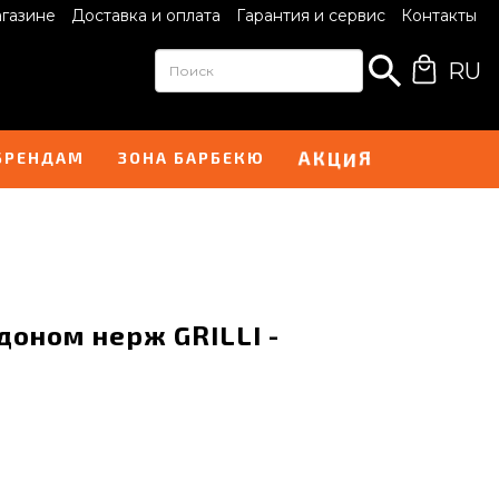
агазине
Доставка и оплата
Гарантия и сервис
Контакты
RU
И
А
Я
Ц
К
БРЕНДАМ
ЗОНА БАРБЕКЮ
доном нерж GRILLI -