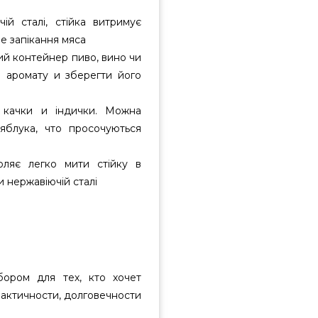
ій сталі, стійка витримує
е запікання мяса
ий контейнер пиво, вино чи
о аромату и зберегти його
, качки и індички. Можна
яблука, что просочуються
воляє легко мити стійку в
и нержавіючій сталі
бором для тех, кто хочет
рактичности, долговечности