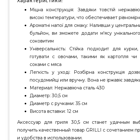
Характеристики:
Міцна конструкція: Завдяки товстій нержавіюч
високі температури, что обеспечивает рівномірн
Ароматні напої для смаку: Наливши у центральн
бульйон, ви зможете додати м'ясу унікальног
соковитим
Універсальність: Стійка подходит для курки
готувати с овочами, такими як картопля чи 
соками с мяса
Легкість у уході: Розбірна конструкція доз
посудомийці или вручну. Вона не іржавіє завдяк
Материал: Нержавіюча сталь 430
Диаметр: 30,5 см
Диаметр с ручками: 35 см
Висота вставки: 12 см
Аксессуар для гриля 30,5 см станет удачным вы
получить качественный товар GRILLI с сочетанием п
и удобства в использовании.