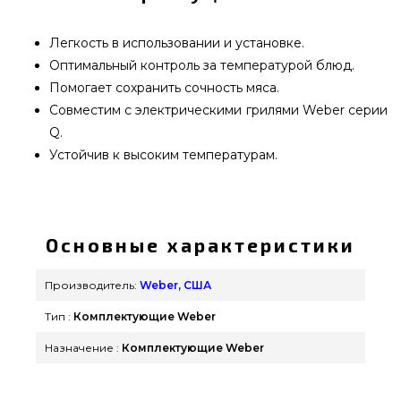
Легкость в использовании и установке.
Оптимальный контроль за температурой блюд.
Помогает сохранить сочность мяса.
Совместим с электрическими грилями Weber серии
Q.
Устойчив к высоким температурам.
Алюминиевый отсекатель жара Weber для #6563
- 6561 выбрать и заказать от надежного
производителя Weber, США по выгодной
Основные характеристики
стоимости всего 799 грн. в онлайн магазине
грилей Гриль Поинт. Посмотрите и закажите
Производитель:
Weber, США
также Противни в каталоге магазина
Тип :
Комплектующие Weber
grillpoint.com.ua Позвоните нашим
консультантам на телефонный номер (044) 334-
Назначение :
Комплектующие Weber
76-95 и мы поможем найти покупателям
регионов: Винница, Черкассы, Винница