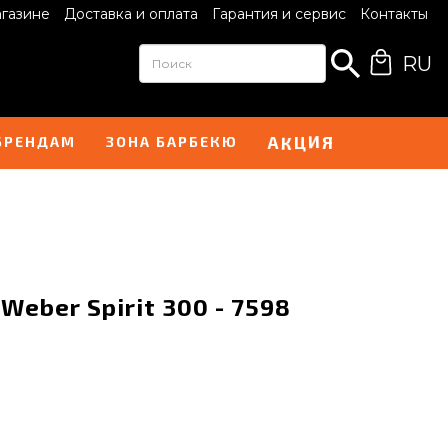
агазине
Доставка и оплата
Гарантия и сервис
Контакты
RU
К
Ц
А
Я
И
БРЕНДАМ
ЗОНА БАРБЕКЮ
eber Spirit 300 - 7598