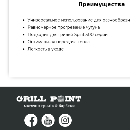
Преимущества
Универсальное использование для разнообразн
Равномерное прогревание чугуна
Подходит для грилей Spirit 300 серии
Оптимальная передача тепла
Легкость в уходе
Чугунный противень для Weber Spirit 300 - 7598 подобр
производителя Weber, США по доступной стоимости
магазине грилей и мангалов GrillPoint. Самые лучш
интернет магазине Гриль Поинт. Напишите прямо
телефонному номеру (044) 334-76-95 и мы предложи
Кременчуг, Днепропетровск, Запорожье