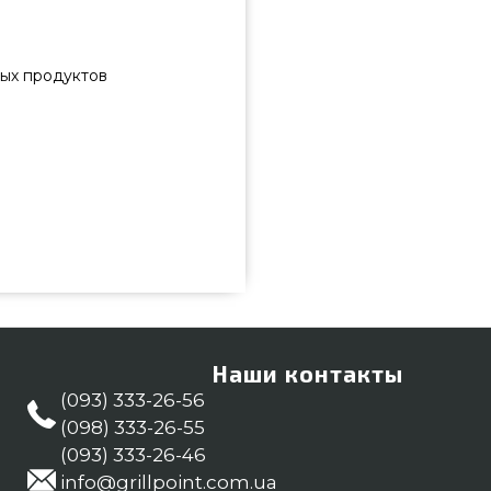
ых продуктов
ать и приобрести от известного
 всего 5 094 грн. в онлайн
ие предложения на Противни в
 сейчас нашим продавцам по
м Вам покупателям регионов:
Наши контакты
(093) 333-26-56
(098) 333-26-55
(093) 333-26-46
info@grillpoint.com.ua