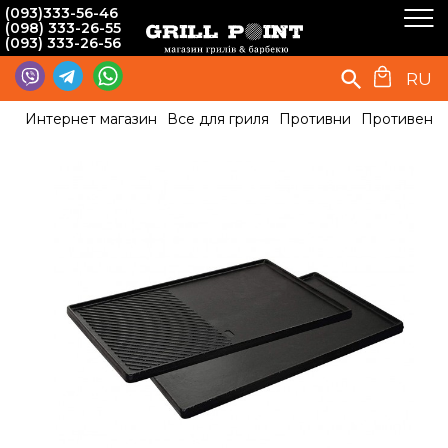
(093)333-56-46
(098) 333-26-55
(093) 333-26-56
RU
Интернет магазин
Все для гриля
Противни
Противень ч