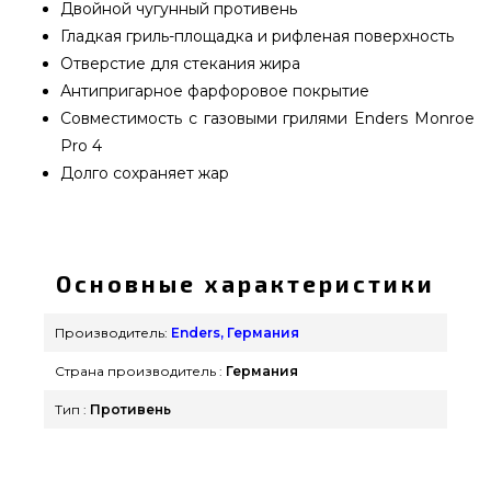
Двойной чугунный противень
Гладкая гриль-площадка и рифленая поверхность
Отверстие для стекания жира
Антипригарное фарфоровое покрытие
Совместимость с газовыми грилями Enders Monroe
Pro 4
Долго сохраняет жар
Противень чугунный 1/2 для Enders Monroe Pro 4
SIK Turbo Switch Grid - 7893 подобрать и купить
от популярного производителя Enders, Германия
Основные характеристики
по оправданной цене всего 4 315 грн. в онлайн
магазине грилей GrillPoint. Выгодные
Производитель:
Enders, Германия
предложения на Противни в интернет каталоге
Страна производитель :
Германия
Гриль Поинт. Напишите нашим сотрудникам на
номер (098) 333-26-55 и мы доставим клиентам в
Тип :
Противень
города: Черкассы, Кривой Рог, Павлоград