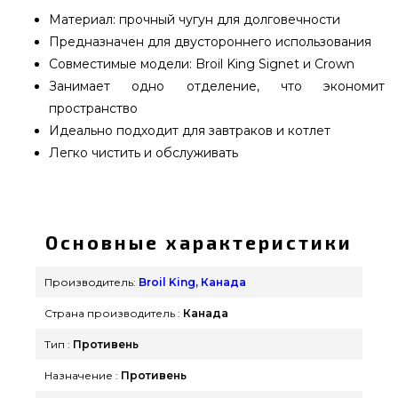
Материал: прочный чугун для долговечности
Предназначен для двустороннего использования
Совместимые модели: Broil King Signet и Crown
Занимает одно отделение, что экономит
пространство
Идеально подходит для завтраков и котлет
Легко чистить и обслуживать
Противень чугунный для Broil King Baron Crown -
11242 выбрать и купить от лучшего
производителя Broil King, Канада по актуальной
Основные характеристики
цене всего 5 990 грн. в интернет магазине
брендовых грилей GrillPoint. Лучшие
Производитель:
Broil King, Канада
предложения на Противни в интернет каталоге
Страна производитель :
Канада
grillpoint.com.ua Наберите прямо сейчас нашим
продавцам на любой номер (044) 334-76-95 и мы
Тип :
Противень
поможем приобрести проживающим в регионах:
Назначение :
Противень
Ровно, Тернополь, Днепродзержинск