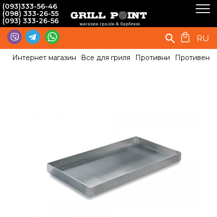
(093)333-56-46
(098) 333-26-55
(093) 333-26-56
RU
Интернет магазин
Все для гриля
Противни
Противень д