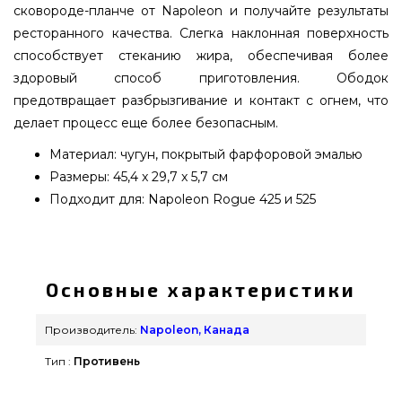
сковороде-планче от Napoleon и получайте результаты
ресторанного качества. Слегка наклонная поверхность
способствует стеканию жира, обеспечивая более
здоровый способ приготовления. Ободок
предотвращает разбрызгивание и контакт с огнем, что
делает процесс еще более безопасным.
Материал: чугун, покрытый фарфоровой эмалью
Размеры: 45,4 x 29,7 x 5,7 см
Подходит для: Napoleon Rogue 425 и 525
Чугунный противень с бортами для Napoleon
Rogue 425, 525 - 56036 заказать от лучшего
производителя Napoleon, Канада по актуальной
Основные характеристики
цене всего 8 250 грн. в каталоге интернет
магазина грилей и аксессуаров Гриль Поинт.
Производитель:
Napoleon, Канада
Самые лучшие предложения на Сковороды &
Тип :
Противень
Сотейники в каталоге магазина grillpoint.com.ua
Наберите нашим продавцам по телефонному