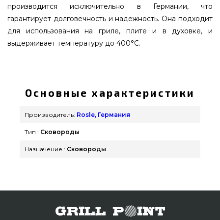
производится исключительно в Германии, что
гарантирует долговечность и надежность. Она подходит
для использования на гриле, плите и в духовке, и
выдерживает температуру до 400°C.
Сковородка для гриля 24 см с двумя ручками
Rosle - R26441 заказать от известного бренда
Rosle, Германия по оправданной стоимости
Основные характеристики
всего 1 725 грн. в интернет магазине брендовых
грилей grillpoint.com.ua Лучшие предложения на
Производитель:
Rosle, Германия
Сковороды & Сотейники в онлайн магазине
Тип :
Сковороды
Гриль Поинт. Напишите прямо сейчас нашим
сотрудникам на телефонный номер 0(800) 337-
Назначение :
Сковороды
275 и мы поможем купить покупателям в: Ровно,
Харьков, Запорожье