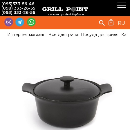
(093)333-56-46
(098) 333-26-55
(093) 333-26-56
RU
Интернет магазин
Все для гриля
Посуда для гриля
Кас