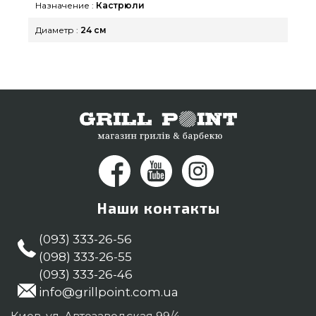
Назначение :
Кастрюли
купить жителям городов: Одесса, Ивано-
Диаметр :
24 см
Франковск, Белая Церковь
Наши контакты
(093) 333-26-56
(098) 333-26-55
(093) 333-26-46
info@grillpoint.com.ua