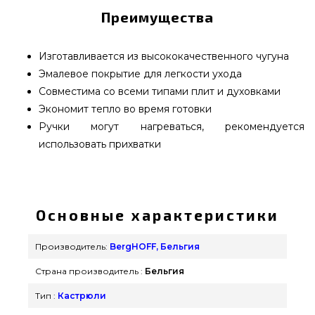
Преимущества
Изготавливается из высококачественного чугуна
Эмалевое покрытие для легкости ухода
Совместима со всеми типами плит и духовками
Экономит тепло во время готовки
Ручки могут нагреваться, рекомендуется
использовать прихватки
Кастрюля чугунная RON BergHOFF, 4,2 л, диам.
24 см - 3900040 выбрать от самых лучших
производителей BergHOFF, Бельгия по
Основные характеристики
актуальной цене всего 5 399 грн. в каталоге
интернет магазина грилей и мангалов
Производитель:
BergHOFF, Бельгия
grillpoint.com.ua Смотрите и заказывайте также
Страна производитель :
Бельгия
Посуда для гриля в каталоге магазина Гриль
Поинт. Наберите нашим менеджерам на
Тип :
Кастрюли
телефонный номер (098) 333-26-55 и мы поможем