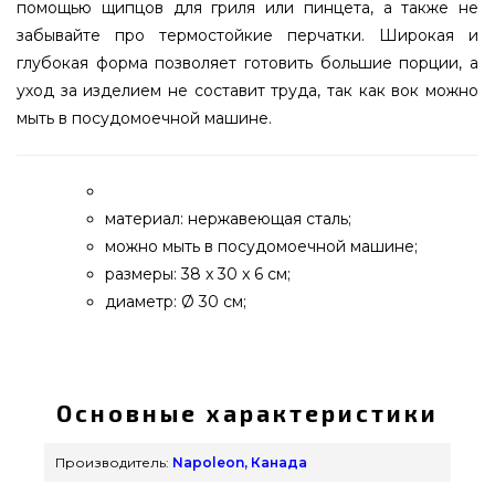
помощью щипцов для гриля или пинцета, а также не
забывайте про термостойкие перчатки. Широкая и
глубокая форма позволяет готовить большие порции, а
уход за изделием не составит труда, так как вок можно
мыть в посудомоечной машине.
материал: нержавеющая сталь;
можно мыть в посудомоечной машине;
размеры: 38 x 30 x 6 см;
диаметр: Ø 30 см;
Перфорированный вок из нержавеющей стали
Napoleon - 56027 выбрать и купить от лучшего
производителя Napoleon, Канада по лучшей
Основные характеристики
цене всего 2 580 грн. в онлайн каталоге грилей
grillpoint.com.ua Взгляните и купите также
Производитель:
Napoleon, Канада
Посуда для гриля в каталоге интернет магазина