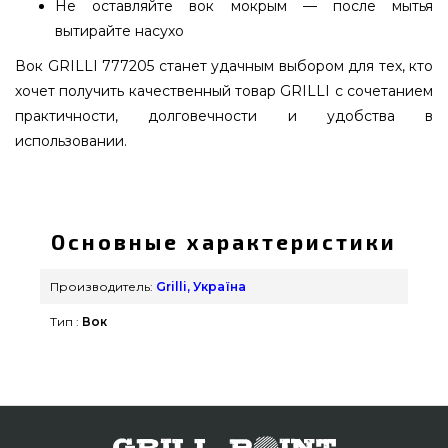
Не оставляйте вок мокрым — после мытья
вытирайте насухо
Вок GRILLI 777205 станет удачным выбором для тех, кто
хочет получить качественный товар GRILLI с сочетанием
практичности, долговечности и удобства в
использовании.
Стальной вок с ручкой Ø32 см GRILLI - 777205
заказать от лучшего бренда Grilli, Україна по
оправданной стоимости всего 6 290 грн. в
Основные характеристики
интернет каталоге грилей и барбекью
grillpoint.com.ua Лучшие предложения на
Производитель:
Grilli, Україна
Посуда для гриля в интернет каталоге GrillPoint.
Тип :
Вок
Позвоните прямо сейчас нашим экспертам на
телефонный номер (098) 333-26-55 и мы поможем
купить жителям регионов: Николаев, Житомир,
Мариуполь