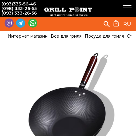
(093)333-56-46
(098) 333-26-55
(093) 333-26-56
RU
Интернет магазин
Все для гриля
Посуда для гриля
Ста