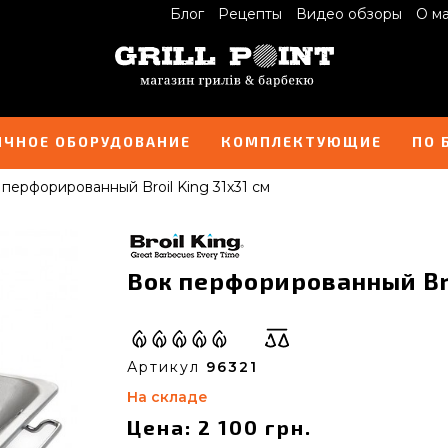
Блог
Рецепты
Видео обзоры
О м
ИЧНОЕ ОБОРУДОВАНИЕ
КОМПЛЕКТУЮЩИЕ
ПО 
 перфорированный Broil King 31х31 cм
Вок перфорированный Broi
Артикул
96321
На складе
Цена: 2 100 грн.