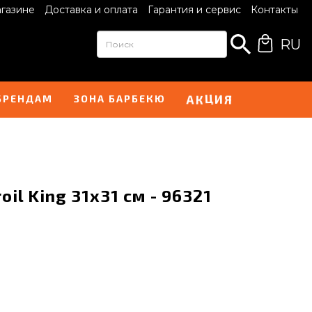
агазине
Доставка и оплата
Гарантия и сервис
Контакты
RU
А
Я
К
И
Ц
БРЕНДАМ
ЗОНА БАРБЕКЮ
l King 31х31 cм - 96321