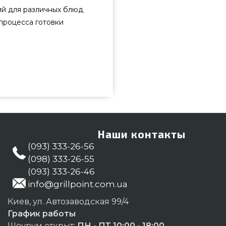
ий для различных блюд
процесса готовки
ь от самых лучших брендов Broil
в интернет магазине грилей и
йте также Посуда для гриля в
оните нашим консультантам на
зать покупателям в регионах:
Наши контакты
(093) 333-26-56
(098) 333-26-55
(093) 333-26-46
info@grillpoint.com.ua
Киев, ул. Автозаводская 99/4
График работы
Шоурум открыт:
ПН - ПТ 10:00 - 18:00