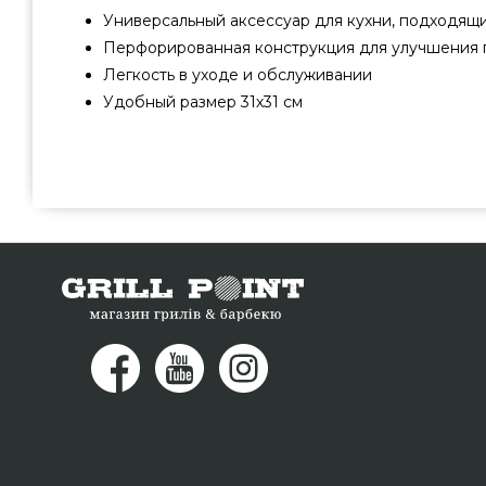
Универсальный аксессуар для кухни, подходящ
Перфорированная конструкция для улучшения 
Легкость в уходе и обслуживании
Удобный размер 31х31 см
Вок перфорированный Broil King 31х31 cм - 96321 заказат
King, Канада по актуальной цене всего 2 100 грн. 
аксессуаров grillpoint.com.ua Смотрите и заказыва
каталоге интернет магазина grillpoint.com.ua Позв
телефонный номер 0(800) 337-275 и мы поможем зака
Ровно, Мариуполь, Черкассы