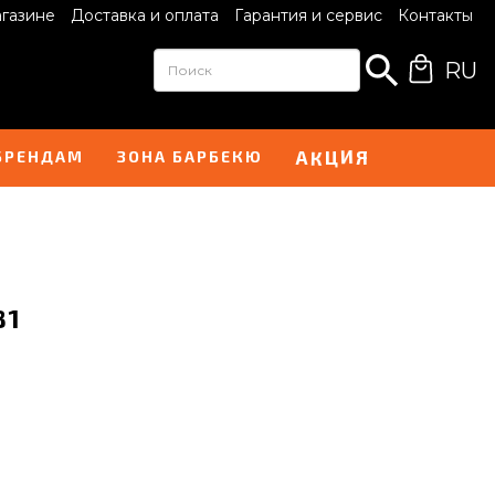
агазине
Доставка и оплата
Гарантия и сервис
Контакты
RU
И
А
Я
Ц
К
БРЕНДАМ
ЗОНА БАРБЕКЮ
81