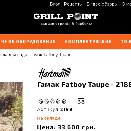
Блог
Рецепты
Видео обзоры
О м
ИЧНОЕ ОБОРУДОВАНИЕ
КОМПЛЕКТУЮЩИЕ
ПО 
сла для сада
Гамак Fatboy Taupe
Гамак Fatboy Taupe - 218
Артикул
21881
На складе
Цена: 33 600 грн.