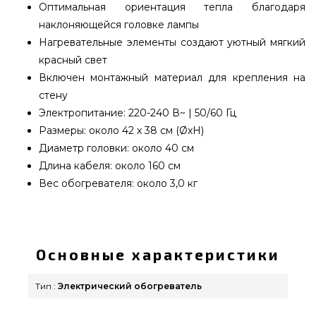
Оптимальная ориентация тепла благодаря
наклоняющейся головке лампы
Нагревательные элементы создают уютный мягкий
красный свет
Включен монтажный материал для крепления на
стену
Электропитание: 220-240 В~ | 50/60 Гц
Размеры: около 42 x 38 см (ØxH)
Диаметр головки: около 40 см
Длина кабеля: около 160 см
Вес обогревателя: около 3,0 кг
Инфракрасный электрический обогреватель
Blumfeldt Heatbell Wall Smart, 2 кВт - 10038413
подобрать и заказать от лучшего бренда по
Основные характеристики
нормальной цене всего 11 985 грн. в каталоге
интернет магазина брендовых грилей GrillPoint.
Тип :
Электрический обогреватель
Выгодные предложения на Электрические