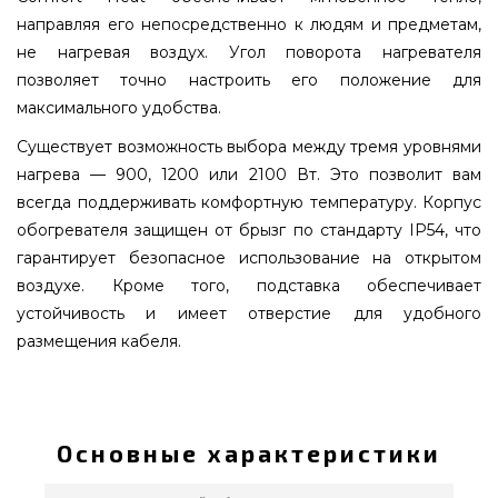
направляя его непосредственно к людям и предметам,
не нагревая воздух. Угол поворота нагревателя
позволяет точно настроить его положение для
максимального удобства.
Существует возможность выбора между тремя уровнями
нагрева — 900, 1200 или 2100 Вт. Это позволит вам
всегда поддерживать комфортную температуру. Корпус
обогревателя защищен от брызг по стандарту IP54, что
гарантирует безопасное использование на открытом
воздухе. Кроме того, подставка обеспечивает
устойчивость и имеет отверстие для удобного
размещения кабеля.
Инфракрасный обогреватель Blumfeldt
Heatspot, 2кВт - 10033105 подобрать от
известного бренда по актуальной цене всего 19
Основные характеристики
850 грн. в магазине грилей и барбекью
grillpoint.com.ua Смотрите и заказывайте также