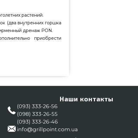
голетних растений.
ок (два внутренних горшка
 фирменный дренаж PON.
полнительно приобрести
аказать от надежного бренда
в каталоге интернет магазина
те также Вазоны и горшки для
ашим консультантам на любой
ителям регионов: Запорожье,
Наши контакты
(093) 333-26-56
(098) 333-26-55
(093) 333-26-46
info@grillpoint.com.ua