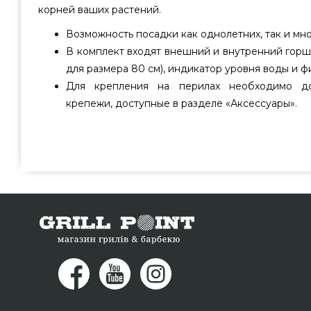
корней ваших растений.
Возможность посадки как однолетних, так и мно
В комплект входят внешний и внутренний горш
для размера 80 см), индикатор уровня воды и
Для крепления на перилах необходимо до
крепежи, доступные в разделе «Аксессуары».
Вазон Lechuza BALCONERA Color 80 Белый - 15680 з
Lechuza, Германия по лучшей цене всего 3 079 грн. 
грилей и мангалов GrillPoint. Смотрите и заказывай
цветов в онлайн магазине Гриль Поинт. Напишите н
номер (044) 334-76-95 и мы оперативно привезем ж
Кривой Рог, Винница