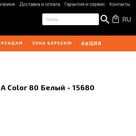
агазине
Доставка и оплата
Гарантия и сервис
Контакты
RU
Ц
И
А
Я
К
БРЕНДАМ
ЗОНА БАРБЕКЮ
 Color 80 Белый - 15680