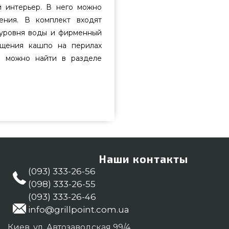
й интерьер. В него можно
ения. В комплект входят
 уровня воды и фирменный
ещения кашпо на перилах
е можно найти в разделе
5446 выбрать и заказать от
не всего 2 399 грн. в онлайн
яните и купите также Вазоны и
 Поинт. Наберите прямо сейчас
8) 333-26-55 и мы поможем
Наши контакты
родзержинск, Кривой Рог
(093) 333-26-56
(098) 333-26-55
(093) 333-26-46
info@grillpoint.com.ua
Киев, ул. Автозаводская 99/4