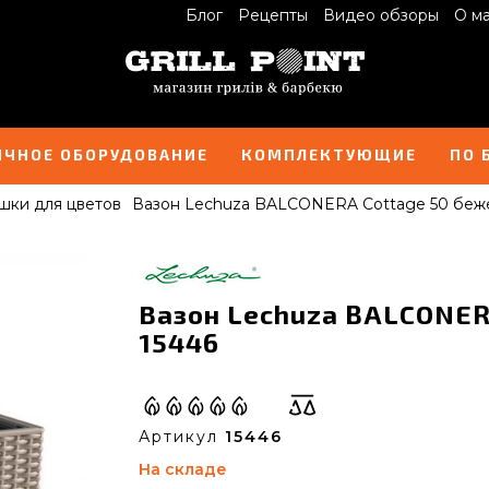
Блог
Рецепты
Видео обзоры
О м
ИЧНОЕ ОБОРУДОВАНИЕ
КОМПЛЕКТУЮЩИЕ
ПО 
шки для цветов
Вазон Lechuza BALCONERA Cottage 50 беж
Вазон Lechuza BALCONER
15446
Артикул
15446
На складе