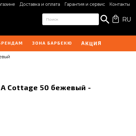
агазине
Доставка и оплата
Гарантия и сервис
Контакты
RU
Ц
И
К
А
Я
БРЕНДАМ
ЗОНА БАРБЕКЮ
евый
A Cottage 50 бежевый -