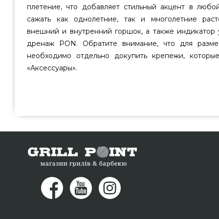
плетение, что добавляет стильный акцент в любо
сажать как однолетние, так и многолетние раст
внешний и внутренний горшок, а также индикатор
дренаж PON. Обратите внимание, что для разм
необходимо отдельно докупить крепежи, которы
«Аксессуары».
Вазон Lechuza BALCONERA Cottage 50 бежевый - 1
качественного бренда Lechuza, Германия по лучшей це
каталоге грилей и аксессуаров grillpoint.com.ua Взгл
горшки для цветов в каталоге интернет магазина Гриль
нашим консультантам по телефонному номеру (09
приобрести проживающим в регионах: Житомир, Днеп