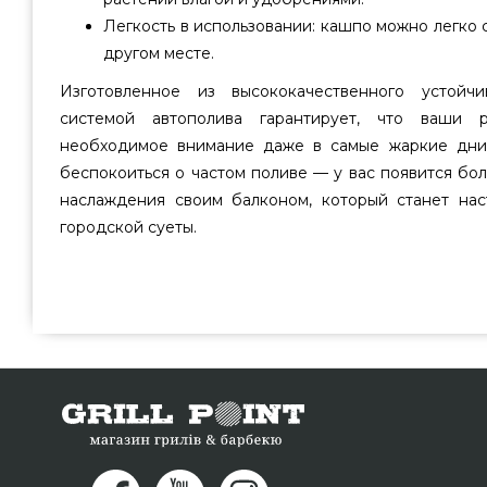
Легкость в использовании: кашпо можно легко 
другом месте.
Изготовленное из высококачественного устойч
системой автополива гарантирует, что ваши р
необходимое внимание даже в самые жаркие дни.
беспокоиться о частом поливе — у вас появится бо
наслаждения своим балконом, который станет на
городской суеты.
Вазон Lechuza BALCONERA Stone 50 серый камень - 156
надежного производителя Lechuza, Германия по доступн
в каталоге грилей и аксессуаров grillpoint.com.ua Взг
горшки для цветов в онлайн магазине grillpoint.com.u
консультантам на телефонный номер 0(800) 337-
проживающим в городах: Львов, Сумы, Мариуполь