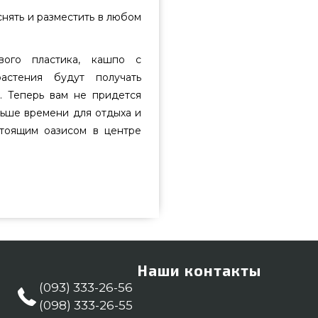
снять и разместить в любом
ивого пластика, кашпо с
астения будут получать
 Теперь вам не придется
льше времени для отдыха и
стоящим оазисом в центре
50 подобрать и приобрести от
ой стоимости всего 2 739 грн.
ляните и купите также Вазоны и
a Напишите прямо сейчас нашим
275 и мы поможем заказать
Наши контакты
(093) 333-26-56
(098) 333-26-55