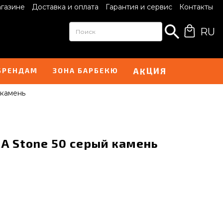
агазине
Доставка и оплата
Гарантия и сервис
Контакты
RU
К
Ц
А
Я
И
БРЕНДАМ
ЗОНА БАРБЕКЮ
 камень
A Stone 50 серый камень