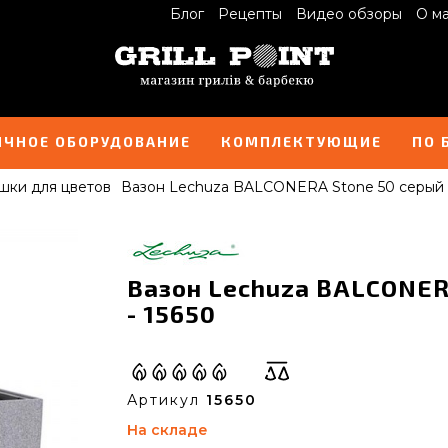
Блог
Рецепты
Видео обзоры
О м
ИЧНОЕ ОБОРУДОВАНИЕ
КОМПЛЕКТУЮЩИЕ
ПО 
шки для цветов
Вазон Lechuza BALCONERA Stone 50 серый
Вазон Lechuza BALCONER
- 15650
Артикул
15650
На складе