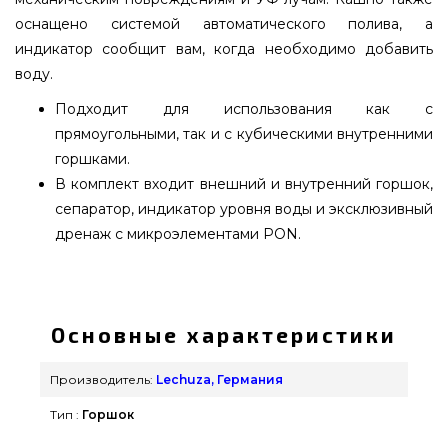
оснащено системой автоматического полива, а
индикатор сообщит вам, когда необходимо добавить
воду.
Подходит для использования как с
прямоугольными, так и с кубическими внутренними
горшками.
В комплект входит внешний и внутренний горшок,
сепаратор, индикатор уровня воды и эксклюзивный
дренаж с микроэлементами PON.
CANTO Stone 40 low графитовый черный - 13722
заказать от качественного бренда Lechuza,
Германия по актуальной цене всего 6 749 грн. в
Основные характеристики
каталоге грилей grillpoint.com.ua Взгляните и
купите также Вазоны и горшки для цветов в
Производитель:
Lechuza, Германия
интернет магазине grillpoint.com.ua Позвоните
Тип :
Горшок
прямо сейчас нашим консультантам на номер