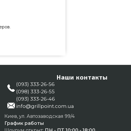
еров.
и приобрести от самых лучших
сти всего 4 099 грн. в онлайн
е и покупайте также Вазоны и
Наберите прямо сейчас нашим
ивно привезем покупателям в:
Наши контакты
(093) 333-26-56
(098) 333-26-55
(093) 333-26-46
info@grillpoint.com.ua
Киев, ул. Автозаводская 99/4
График работы
Шоурум открыт:
ПН - ПТ 10:00 - 18:00