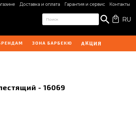
агазине
Доставка и оплата
Гарантия и сервис
Контакты
RU
К
Ц
А
Я
И
БРЕНДАМ
ЗОНА БАРБЕКЮ
лестящий - 16069