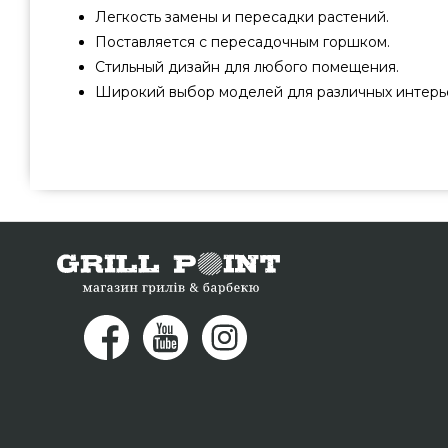
Легкость замены и пересадки растений.
Поставляется с пересадочным горшком.
Стильный дизайн для любого помещения.
Широкий выбор моделей для различных интерь
CLASSICO LS 35 Черный блестящий - 16069 подобрать 
производителей Lechuza, Германия по выгодной стоимо
магазине грилей и аксессуаров GrillPoint. Смотрит
горшки для цветов в магазине grillpoint.com.ua 
консультантам по номеру (044) 334-76-95 и мы операт
Харьков, Николаев, Каменец-Подольский