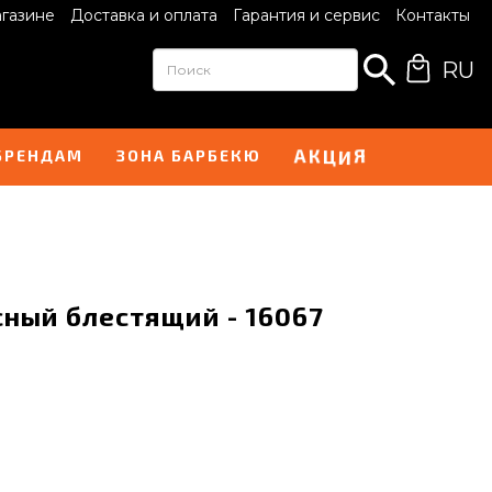
агазине
Доставка и оплата
Гарантия и сервис
Контакты
RU
А
Я
К
Ц
И
БРЕНДАМ
ЗОНА БАРБЕКЮ
сный блестящий - 16067