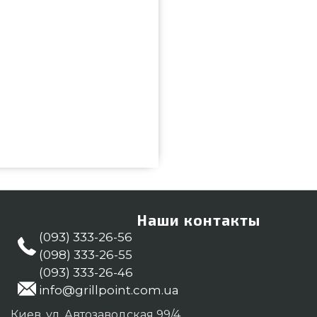
 от надежного бренда Lechuza,
интернет магазине грилей и
же Вазоны и горшки для цветов
еджерам по номеру (044) 334-
пивницкий, Львов, Мариуполь
Наши контакты
(093) 333-26-56
(098) 333-26-55
(093) 333-26-46
info@grillpoint.com.ua
Киев, ул. Автозаводская 99/4