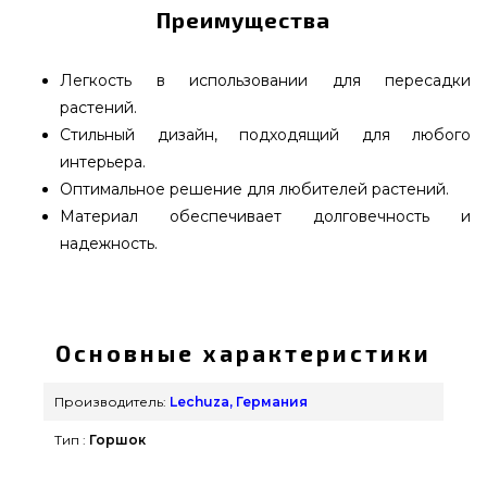
Преимущества
Легкость в использовании для пересадки
растений.
Стильный дизайн, подходящий для любого
интерьера.
Оптимальное решение для любителей растений.
Материал обеспечивает долговечность и
надежность.
CLASSICO LS 43 Белый блестящий - 16080
выбрать от популярного бренда Lechuza,
Германия по актуальной цене всего 5 959 грн. в
Основные характеристики
интернет магазине грилей Гриль Поинт. Самые
лучшие предложения на Вазоны и горшки для
Производитель:
Lechuza, Германия
цветов в каталоге магазина Гриль Поинт.
Тип :
Горшок
Напишите прямо сейчас нашим специалистам
по телефонному номеру (044) 334-76-95 и мы