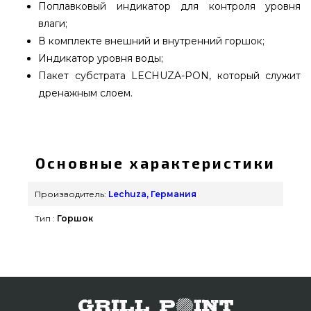
Поплавковый индикатор для контроля уровня
влаги;
В комплекте внешний и внутренний горшок;
Индикатор уровня воды;
Пакет субстрата LECHUZA-PON, который служит
дренажным слоем.
CUBE 40 антрацитовый металлик - 16363 заказать
от качественного производителя Lechuza,
Германия по доступной цене всего 8 089 грн. в
Основные характеристики
интернет каталоге грилей и мангалов
grillpoint.com.ua Смотрите и покупайте также
Производитель:
Lechuza, Германия
Вазоны и горшки для цветов в магазине Гриль
Тип :
Горшок
Поинт. Напишите прямо сейчас нашим
сотрудникам по телефонному номеру 0(800)
337-275 и мы поможем приобрести
проживающим в регионах: Ужгород, Одесса,
Никополь