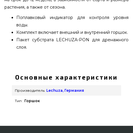
растения, а также от сезона.
Поплавковый индикатор для контроля уровня
воды.
Комплект включает внешний и внутренний горшок.
Пакет субстрата LECHUZA-PON для дренажного
слоя.
CUBE 50 ярко-красный блестящий - 16567
подобрать и заказать от надежного
производителя Lechuza, Германия по актуальной
Основные характеристики
стоимости всего 11 909 грн. в каталоге интернет
магазина брендовых грилей Гриль Поинт. Самые
Производитель:
Lechuza, Германия
лучшие предложения на Вазоны и горшки для
Тип :
Горшок
цветов в каталоге интернет магазина Гриль
Поинт. Позвоните прямо сейчас нашим
консультантам на любой номер (098) 333-26-55 и
мы доставим жителям регионов: Киев, Чернигов,