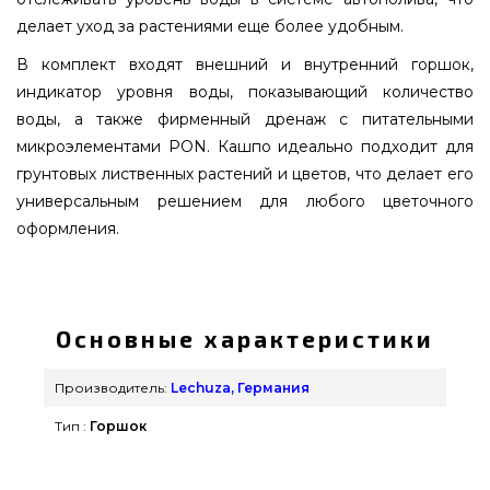
делает уход за растениями еще более удобным.
В комплект входят внешний и внутренний горшок,
индикатор уровня воды, показывающий количество
воды, а также фирменный дренаж с питательными
микроэлементами PON. Кашпо идеально подходит для
грунтовых лиственных растений и цветов, что делает его
универсальным решением для любого цветочного
оформления.
Вазон Lechuza CUBE Cottage 30 Белый - 15376
выбрать и приобрести от известного
производителя Lechuza, Германия по актуальной
Основные характеристики
цене всего 3 029 грн. в интернет каталоге
грилей и мангалов GrillPoint. Посмотрите и
Производитель:
Lechuza, Германия
закажите также Вазоны и горшки для цветов в
Тип :
Горшок
каталоге интернет магазина grillpoint.com.ua
Наберите нашим консультантам на номер (044)