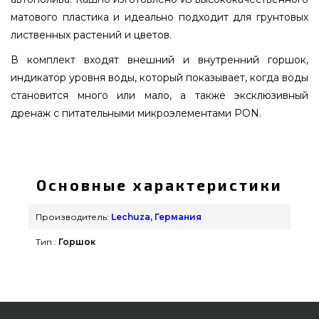
матового пластика и идеально подходит для грунтовых
лиственных растений и цветов.
В комплект входят внешний и внутренний горшок,
индикатор уровня воды, который показывает, когда воды
становится много или мало, а также эксклюзивный
дренаж с питательными микроэлементами PON.
Вазон Lechuza CUBE Cottage 30 бежевый - 15356
подобрать и купить от надежного
производителя Lechuza, Германия по выгодной
Основные характеристики
цене всего 3 029 грн. в онлайн каталоге грилей
Гриль Поинт. Посмотрите и закажите также
Производитель:
Lechuza, Германия
Вазоны и горшки для цветов в онлайн магазине
Тип :
Горшок
Гриль Поинт. Наберите нашим специалистам по
номеру 0(800) 337-275 и мы доставим
покупателям в: Черкассы, Павлоград, Житомир