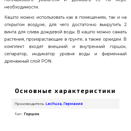
необходимости.
Кашпо можно использовать как в помещениях, так и на
открытом воздухе, для чего достаточно выкрутить 2
винта для слива дождевой воды. В кашпо можно сажать
растения, произрастающие в грунте, а также орхидеи. В
комплект входят внешний и внутренний горшок,
сепаратор, индикатор уровня воды и фирменный
дренажный слой PON.
CUBICO 30 Ярко-красный блестящий - 18183
подобрать и приобрести от самых лучших
брендов Lechuza, Германия по выгодной цене
Основные характеристики
всего 6 749 грн. в онлайн магазине грилей Гриль
Поинт. Посмотрите и закажите также Вазоны и
Производитель:
Lechuza, Германия
горшки для цветов в магазине grillpoint.com.ua
Тип :
Горшок
Напишите прямо сейчас нашим менеджерам по
телефонному номеру (098) 333-26-55 и мы