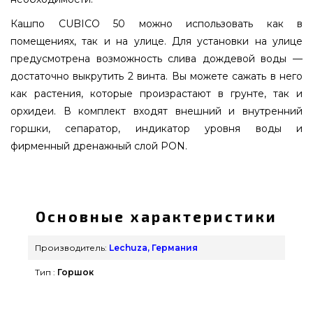
Кашпо CUBICO 50 можно использовать как в
помещениях, так и на улице. Для установки на улице
предусмотрена возможность слива дождевой воды —
достаточно выкрутить 2 винта. Вы можете сажать в него
как растения, которые произрастают в грунте, так и
орхидеи. В комплект входят внешний и внутренний
горшки, сепаратор, индикатор уровня воды и
фирменный дренажный слой PON.
CUBICO 50 серо-коричневый блестящий - 18168
подобрать от качественного бренда Lechuza,
Германия по оправданной цене всего 19 849 грн.
Основные характеристики
в магазине грилей и аксессуаров
grillpoint.com.ua Смотрите и покупайте также
Производитель:
Lechuza, Германия
Вазоны и горшки для цветов в онлайн каталоге
Тип :
Горшок
Гриль Поинт. Напишите прямо сейчас нашим
продавцам на телефонный номер 0(800) 337-275