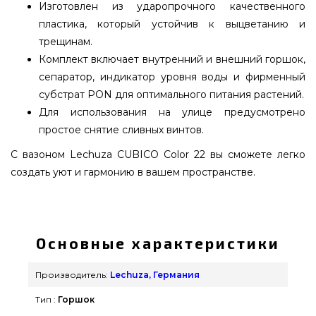
Изготовлен из ударопрочного качественного
пластика, который устойчив к выцветанию и
трещинам.
Комплект включает внутренний и внешний горшок,
сепаратор, индикатор уровня воды и фирменный
субстрат PON для оптимального питания растений.
Для использования на улице предусмотрено
простое снятие сливных винтов.
С вазоном Lechuza CUBICO Color 22 вы сможете легко
создать уют и гармонию в вашем пространстве.
Вазон Lechuza CUBICO Color 22 Белый - 13160
подобрать от популярного бренда Lechuza,
Германия по выгодной цене всего 2 359 грн. в
Основные характеристики
интернет магазине грилей grillpoint.com.ua
Выгодные предложения на Вазоны и горшки для
Производитель:
Lechuza, Германия
цветов в каталоге Гриль Поинт. Наберите нашим
Тип :
Горшок
сотрудникам по телефонному номеру (098) 333-