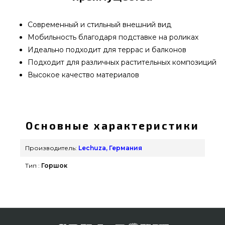
Современный и стильный внешний вид
Мобильность благодаря подставке на роликах
Идеально подходит для террас и балконов
Подходит для различных растительных композиций
Высокое качество материалов
Вазон Lechuza CUBICO Cottage 30 Белый - 15226
подобрать и приобрести от качественного
бренда Lechuza, Германия по актуальной цене
Основные характеристики
всего 3 709 грн. в интернет магазине грилей и
мангалов grillpoint.com.ua Смотрите и
Производитель:
Lechuza, Германия
заказывайте также Вазоны и горшки для цветов
Тип :
Горшок
в онлайн магазине grillpoint.com.ua Позвоните
прямо сейчас нашим консультантам по номеру
0(800) 337-275 и мы поможем заказать
покупателям в: Винница, Ровно, Ивано-
Франковск