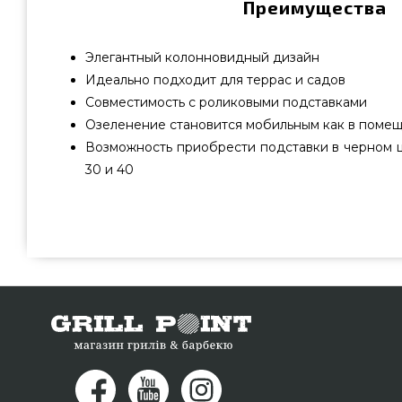
Преимущества
Элегантный колонновидный дизайн
Идеально подходит для террас и садов
Совместимость с роликовыми подставками
Озеленение становится мобильным как в помеще
Возможность приобрести подставки в черном 
30 и 40
Вазон Lechuza CUBICO Cottage 30 Гранит - 15222 подобр
Германия по оправданной стоимости всего 3 709 грн. 
Гриль Поинт. Заманчивые предложения на Вазоны и г
магазина GrillPoint. Наберите прямо сейчас нашим эксп
и мы оперативно доставим проживающим в городах:
Хмельницкий