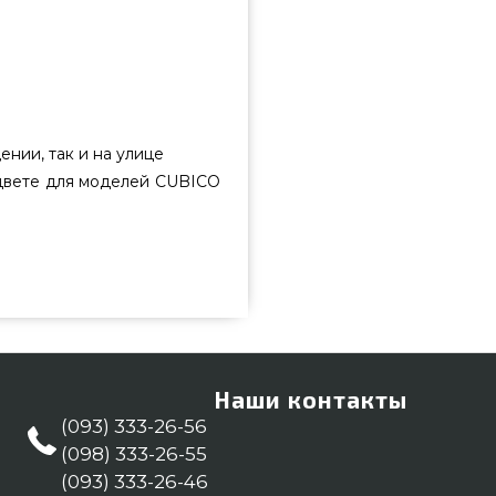
нии, так и на улице
цвете для моделей CUBICO
ать от лучшего бренда Lechuza,
в магазине грилей и мангалов
оршки для цветов в каталоге
ертам на номер (098) 333-26-55
 Запорожье, Днепропетровск,
Наши контакты
(093) 333-26-56
(098) 333-26-55
(093) 333-26-46