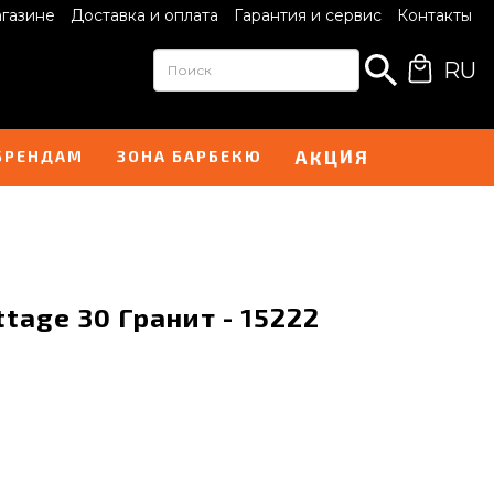
агазине
Доставка и оплата
Гарантия и сервис
Контакты
RU
И
А
Я
Ц
К
БРЕНДАМ
ЗОНА БАРБЕКЮ
tage 30 Гранит - 15222