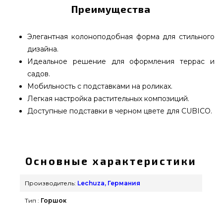
Преимущества
Элегантная колоноподобная форма для стильного
дизайна.
Идеальное решение для оформления террас и
садов.
Мобильность с подставками на роликах.
Легкая настройка растительных композиций.
Доступные подставки в черном цвете для CUBICO.
Вазон Lechuza CUBICO Cottage 30 светло-серый
- 15157 подобрать от популярного производителя
Lechuza, Германия по оправданной цене всего 3
Основные характеристики
709 грн. в онлайн каталоге брендовых грилей
GrillPoint. Выгодные предложения на Вазоны и
Производитель:
Lechuza, Германия
горшки для цветов в каталоге магазина GrillPoint.
Тип :
Горшок
Наберите нашим специалистам на телефонный
номер 0(800) 337-275 и мы предложим Вам