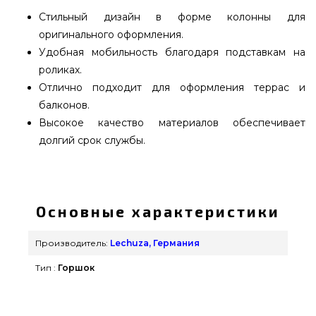
Стильный дизайн в форме колонны для
оригинального оформления.
Удобная мобильность благодаря подставкам на
роликах.
Отлично подходит для оформления террас и
балконов.
Высокое качество материалов обеспечивает
долгий срок службы.
Вазон Lechuza CUBICO Cottage 40 бежевый -
15288 выбрать и купить от популярного
производителя Lechuza, Германия по доступной
Основные характеристики
стоимости всего 7 419 грн. в интернет магазине
брендовых грилей grillpoint.com.ua Взгляните и
Производитель:
Lechuza, Германия
купите также Вазоны и горшки для цветов в
Тип :
Горшок
онлайн магазине GrillPoint. Позвоните прямо
сейчас нашим экспертам по телефонному
номеру 0(800) 337-275 и мы посоветуем Вам