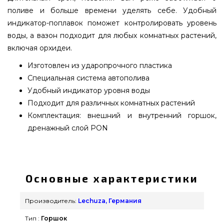
поливе и больше времени уделять себе. Удобный
индикатор-поплавок поможет контролировать уровень
воды, а вазон подходит для любых комнатных растений,
включая орхидеи.
Изготовлен из ударопрочного пластика
Специальная система автополива
Удобный индикатор уровня воды
Подходит для различных комнатных растений
Комплектация: внешний и внутренний горшок,
дренажный слой PON
Вазон Lechuza DELTA 20 Антрацитовый
металлик - 15563 подобрать и купить от
надежного бренда Lechuza, Германия по
Основные характеристики
доступной стоимости всего 2 689 грн. в каталоге
интернет магазина грилей и мангалов
Производитель:
Lechuza, Германия
grillpoint.com.ua Лучшие предложения на
Тип :
Горшок
Вазоны и горшки для цветов в интернет