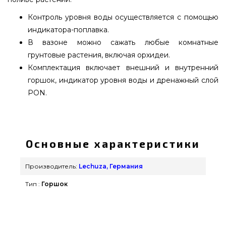
Контроль уровня воды осуществляется с помощью
индикатора-поплавка.
В вазоне можно сажать любые комнатные
грунтовые растения, включая орхидеи.
Комплектация включает внешний и внутренний
горшок, индикатор уровня воды и дренажный слой
PON.
Вазон Lechuza DELTA 20 Ярко-красный
блестящий - 15579 выбрать и заказать от
популярного бренда Lechuza, Германия по
Основные характеристики
доступной стоимости всего 2 689 грн. в
интернет каталоге грилей и аксессуаров
Производитель:
Lechuza, Германия
grillpoint.com.ua Смотрите и заказывайте также
Тип :
Горшок
Вазоны и горшки для цветов в каталоге
интернет магазина grillpoint.com.ua Наберите
нашим продавцам по телефонному номеру (044)