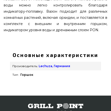
воды можно легко контролировать благодаря
индикатору-поплавку. Вазон подходит для различных
комнатных растений, включая орхидеи, и поставляется в
комплекте с внешним и внутренним горшком,
индикатором уровня воды и дренажным слоем PON.
Вазон Lechuza DELTA 20 серо-коричневый
блестящий - 15566 выбрать и купить от
известного бренда Lechuza, Германия по
Основные характеристики
лучшей стоимости всего 2 689 грн. в интернет
каталоге брендовых грилей Гриль Поинт. Самые
Производитель:
Lechuza, Германия
лучшие предложения на Вазоны и горшки для
Тип :
Горшок
цветов в каталоге интернет магазина GrillPoint.
Напишите прямо сейчас нашим продавцам по
телефонному номеру (098) 333-26-55 и мы
предложим Вам жителям регионов: Запорожье,
Киев, Запорожье