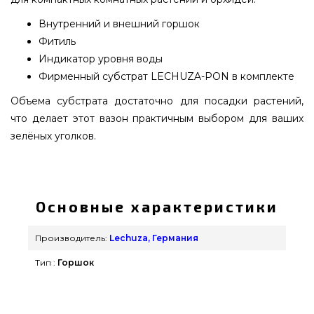
Внутренний и внешний горшок
Фитиль
Индикатор уровня воды
Фирменный субстрат LECHUZA-PON в комплекте
Объема субстрата достаточно для посадки растений,
что делает этот вазон практичным выбором для ваших
зелёных уголков.
Вазон Lechuza DELTINI Антрацитовый металлик
- 14903 подобрать и купить от качественного
производителя Lechuza, Германия по лучшей
Основные характеристики
цене всего 1 349 грн. в онлайн каталоге
брендовых грилей GrillPoint. Взгляните и купите
Производитель:
Lechuza, Германия
также Вазоны и горшки для цветов в онлайн
Тип :
Горшок
магазине GrillPoint. Позвоните нашим
специалистам по номеру (098) 333-26-55 и мы
посоветуем Вам клиентам регионов: Каменец-