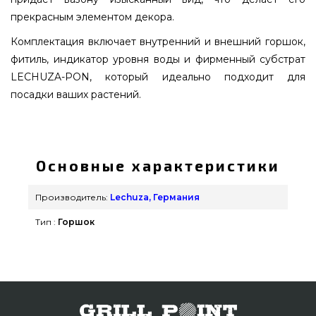
прекрасным элементом декора.
Комплектация включает внутренний и внешний горшок,
фитиль, индикатор уровня воды и фирменный субстрат
LECHUZA-PON, который идеально подходит для
посадки ваших растений.
Вазон LECHUZA-PURO Color 20 белый - 13360
выбрать от популярного бренда Lechuza,
Германия по выгодной цене всего 1 209 грн. в
Основные характеристики
каталоге грилей и барбекью Гриль Поинт.
Взгляните и купите также Вазоны и горшки для
Производитель:
Lechuza, Германия
цветов в каталоге Гриль Поинт. Наберите нашим
Тип :
Горшок
консультантам на телефонный номер 0(800) 337-
275 и мы привезем покупателям регионов:
Мелитополь, Черновцы, Бердянск