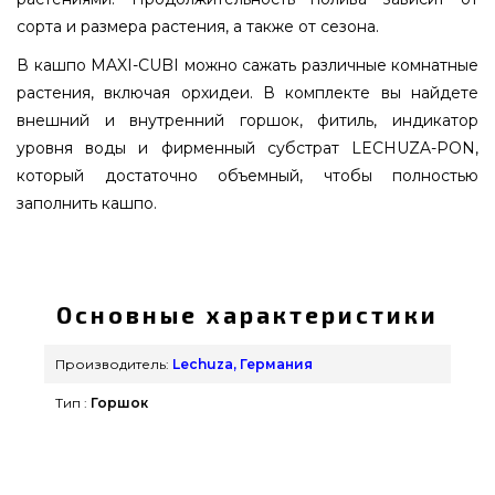
сорта и размера растения, а также от сезона.
В кашпо MAXI-CUBI можно сажать различные комнатные
растения, включая орхидеи. В комплекте вы найдете
внешний и внутренний горшок, фитиль, индикатор
уровня воды и фирменный субстрат LECHUZA-PON,
который достаточно объемный, чтобы полностью
заполнить кашпо.
MAXI-CUBI Антрацитовый металлик - 18053
приобрести от надежного производителя
Lechuza, Германия по оправданной цене всего 1
Основные характеристики
679 грн. в онлайн каталоге грилей и барбекью
grillpoint.com.ua Взгляните и купите также
Производитель:
Lechuza, Германия
Вазоны и горшки для цветов в каталоге магазина
Тип :
Горшок
grillpoint.com.ua Напишите прямо сейчас нашим
консультантам на номер 0(800) 337-275 и мы
привезем клиентам в города: Кременчуг,