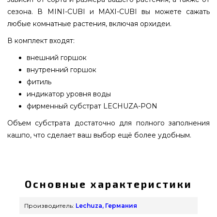
сезона. В MINI-CUBI и MAXI-CUBI вы можете сажать
любые комнатные растения, включая орхидеи.
В комплект входят:
внешний горшок
внутренний горшок
фитиль
индикатор уровня воды
фирменный субстрат LECHUZA-PON
Объем субстрата достаточно для полного заполнения
кашпо, что сделает ваш выбор ещё более удобным.
MINI-CUBI Белый блестящий - 18120 приобрести
от самых лучших производителей Lechuza,
Германия по нормальной стоимости всего 879
Основные характеристики
грн. в интернет каталоге грилей grillpoint.com.ua
Смотрите и заказывайте также Вазоны и горшки
Производитель:
Lechuza, Германия
для цветов в каталоге магазина grillpoint.com.ua