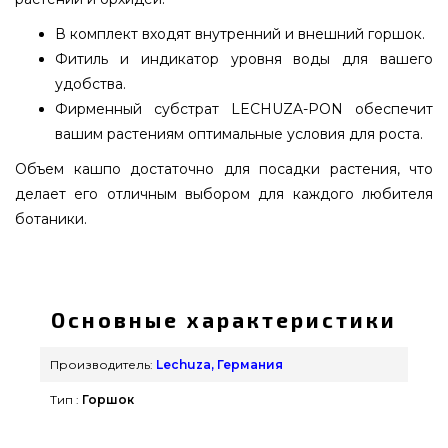
В комплект входят внутренний и внешний горшок.
Фитиль и индикатор уровня воды для вашего
удобства.
Фирменный субстрат LECHUZA-PON обеспечит
вашим растениям оптимальные условия для роста.
Объем кашпо достаточно для посадки растения, что
делает его отличным выбором для каждого любителя
ботаники.
Вазон Lechuza MINI-DELTINI Белый блестящий -
14950 приобрести от популярного бренда
Lechuza, Германия по лучшей стоимости всего
Основные характеристики
879 грн. в интернет магазине грилей GrillPoint.
Смотрите и покупайте также Вазоны и горшки
Производитель:
Lechuza, Германия
для цветов в интернет магазине grillpoint.com.ua
Тип :
Горшок
Позвоните прямо сейчас нашим экспертам по
телефонному номеру 0(800) 337-275 и мы