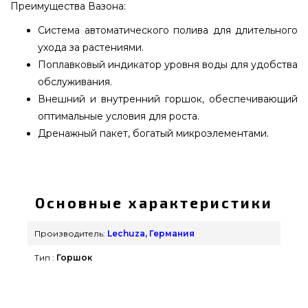
Преимущества Вазона:
Система автоматического полива для длительного
ухода за растениями.
Поплавковый индикатор уровня воды для удобства
обслуживания.
Внешний и внутренний горшок, обеспечивающий
оптимальные условия для роста.
Дренажный пакет, богатый микроэлементами.
Вазон Lechuza NIDO Cottage бежевый - 15106
подобрать и купить от надежного
производителя Lechuza, Германия по доступной
Основные характеристики
стоимости всего 2 449 грн. в магазине грилей и
мангалов GrillPoint. Смотрите и покупайте также
Производитель:
Lechuza, Германия
Вазоны и горшки для цветов в каталоге магазина
Тип :
Горшок
GrillPoint. Позвоните нашим продавцам на
любой номер (044) 334-76-95 и мы доставим
жителям регионов: Тернополь, Хмельницкий,