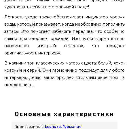
чувствовать себя в естественной среде!
Легкость ухода также обеспечивает индикатор уровня
воды, который показывает, когда необходимо пополнить
запасы. Это помогает избежать перелива, что особенно
важно для здоровья орхидей. Изогнутая форма кашпо
напоминает изящный лепесток, что придаёт
оригинальность интерьеру.
В наличии три классических матовых цвета: белый, ярко-
красный и серый. Они гармонично подойдут для любого
интерьера, делая ваши орхидеи стильным акцентом на
подоконнике.
Вазон Lechuza ORCHIDEA белый матовый -
13960 выбрать и приобрести от самых лучших
брендов Lechuza, Германия по лучшей цене
Основные характеристики
всего 1 679 грн. в магазине грилей и мангалов
GrillPoint. Смотрите и заказывайте также Вазоны
Производитель:
Lechuza, Германия