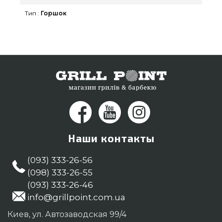
и горшки для цветов в каталоге магазина
Тип :
Горшок
GrillPoint. Напишите прямо сейчас нашим
специалистам по телефонному номеру (044)
334-76-95 и мы посоветуем Вам проживающим в
регионах: Кривой Рог, Хмельницкий, Мариуполь
Наши контакты
(093) 333-26-56
(098) 333-26-55
(093) 333-26-46
info@grillpoint.com.ua
Киев, ул. Автозаводская 99/4