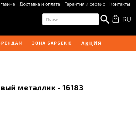
агазине
Доставка и оплата
Гарантия и сервис
Контакты
RU
И
А
Я
Ц
К
БРЕНДАМ
ЗОНА БАРБЕКЮ
вый металлик - 16183