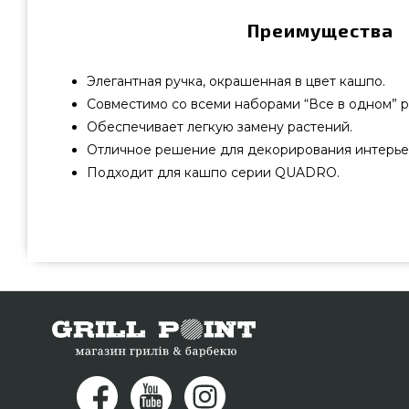
Преимущества
Элегантная ручка, окрашенная в цвет кашпо.
Совместимо со всеми наборами “Все в одном” ра
Обеспечивает легкую замену растений.
Отличное решение для декорирования интерье
Подходит для кашпо серии QUADRO.
QUADRO LS 43 Антрацитовый металлик - 16183 п
производителя Lechuza, Германия по актуальной цене
грилей и аксессуаров GrillPoint. Лучшие предложения 
в каталоге GrillPoint. Напишите прямо сейчас наш
номер (098) 333-26-55 и мы поможем купить жителям
Ивано-Франковск, Ужгород