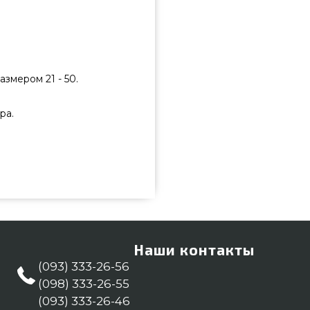
змером 21 - 50.
ра.
одобрать от качественного
 всего 6 749 грн. в каталоге
на Вазоны и горшки для цветов
им менеджерам на телефонный
 регионов: Днепродзержинск,
Наши контакты
(093) 333-26-56
(098) 333-26-55
(093) 333-26-46