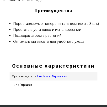
Преимущества
Переставляемые поперечины (в комплекте 3 шт.)
Простота в установке и использовании
Поддержка роста растений
Оптимальная высота для удобного ухода
Решетки с изгибом для Lechuza TRIO 30 - 15011
подобрать от популярного производителя
Lechuza, Германия по оправданной цене всего 2
Основные характеристики
959 грн. в каталоге грилей и мангалов GrillPoint.
Лучшие предложения на Вазоны и горшки для
Производитель:
Lechuza, Германия
цветов в интернет каталоге GrillPoint. Напишите
Тип :
Горшок
прямо сейчас нашим специалистам на любой
номер 0(800) 337-275 и мы поможем подобрать
жителям регионов: Никополь, Ивано-Франковск,
Кропивницкий