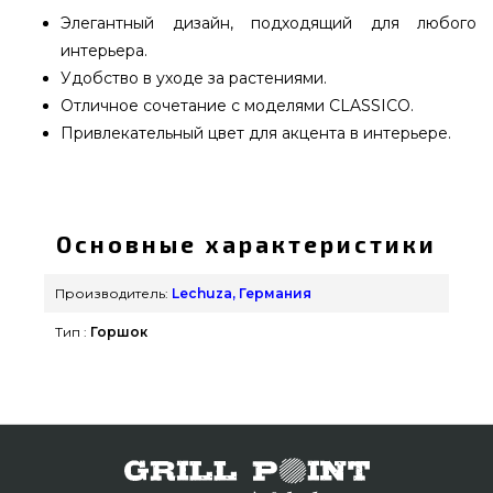
Элегантный дизайн, подходящий для любого
интерьера.
Удобство в уходе за растениями.
Отличное сочетание с моделями CLASSICO.
Привлекательный цвет для акцента в интерьере.
Вазон Lechuza RONDO 40 серо-коричневый
блестящий - 15744 подобрать от лучшего
производителя Lechuza, Германия по доступной
Основные характеристики
стоимости всего 11 249 грн. в онлайн магазине
грилей GrillPoint. Взгляните и купите также
Производитель:
Lechuza, Германия
Вазоны и горшки для цветов в интернет
Тип :
Горшок
каталоге GrillPoint. Позвоните прямо сейчас
нашим специалистам на любой номер 0(800)
337-275 и мы поможем заказать покупателям
городов: Днепродзержинск, Кропивницкий,
Киев